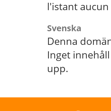
l'istant aucu
Svenska
Denna domän 
Inget innehål
upp.