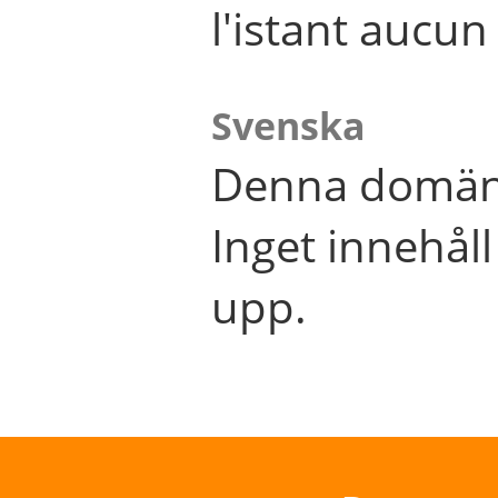
l'istant aucu
Svenska
Denna domän 
Inget innehål
upp.