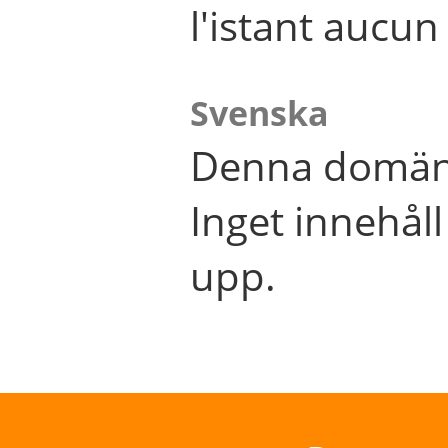
l'istant aucu
Svenska
Denna domän 
Inget innehål
upp.