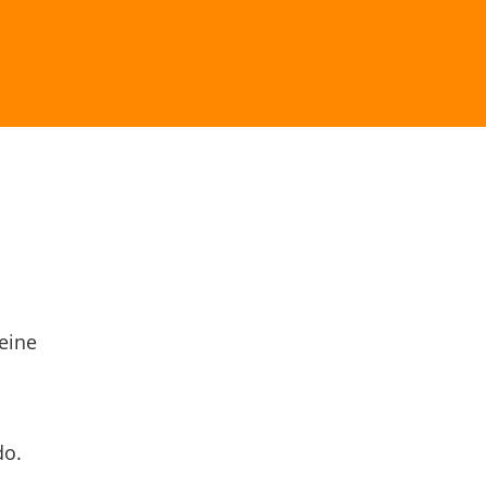
eine
do.